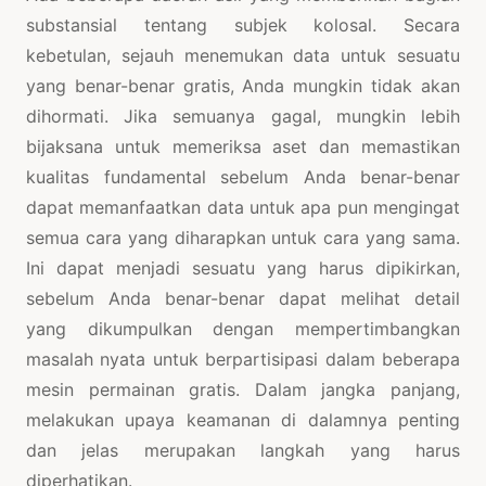
substansial tentang subjek kolosal. Secara
kebetulan, sejauh menemukan data untuk sesuatu
yang benar-benar gratis, Anda mungkin tidak akan
dihormati. Jika semuanya gagal, mungkin lebih
bijaksana untuk memeriksa aset dan memastikan
kualitas fundamental sebelum Anda benar-benar
dapat memanfaatkan data untuk apa pun mengingat
semua cara yang diharapkan untuk cara yang sama.
Ini dapat menjadi sesuatu yang harus dipikirkan,
sebelum Anda benar-benar dapat melihat detail
yang dikumpulkan dengan mempertimbangkan
masalah nyata untuk berpartisipasi dalam beberapa
mesin permainan gratis. Dalam jangka panjang,
melakukan upaya keamanan di dalamnya penting
dan jelas merupakan langkah yang harus
diperhatikan.