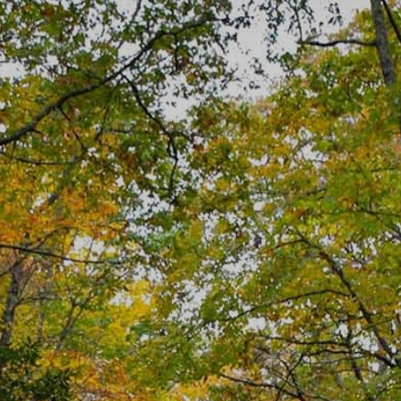
Skip
to
content