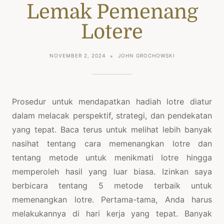
Lemak Pemenang
Lotere
NOVEMBER 2, 2024
JOHN GROCHOWSKI
Prosedur untuk mendapatkan hadiah lotre diatur
dalam melacak perspektif, strategi, dan pendekatan
yang tepat. Baca terus untuk melihat lebih banyak
nasihat tentang cara memenangkan lotre dan
tentang metode untuk menikmati lotre hingga
memperoleh hasil yang luar biasa. Izinkan saya
berbicara tentang 5 metode terbaik untuk
memenangkan lotre. Pertama-tama, Anda harus
melakukannya di hari kerja yang tepat. Banyak